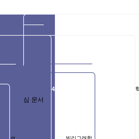
4
심 문서
빌리그래함
로