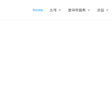
Home
소개
분과위원회
모임
세계복음화를 위한
복음주의 교회의 연합 운
usanne Movem