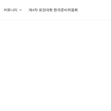
커뮤니티
제4차 로잔대회 한국준비위원회
동
ent