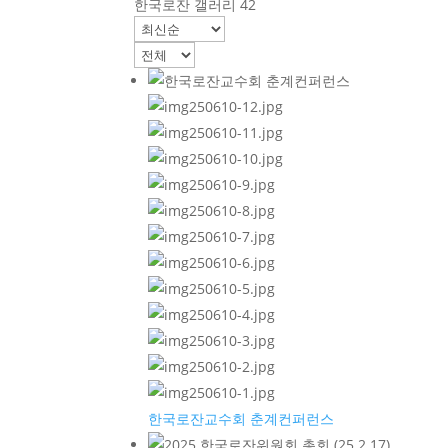
한국로잔 갤러리
42
한국로잔교수회 춘계컨퍼런스