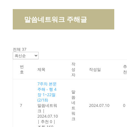
말씀네트워크 주해글
전체 37
작
번
추
제목
성
작성일
호
천
자
7주차 본문
주해 - 행 4
말
장 1~22절
씀
(2/18)
네
7
말씀네트워
2024.07.10
0
트
크
|
워
2024.07.10
크
|
추천 0
|
조회 160