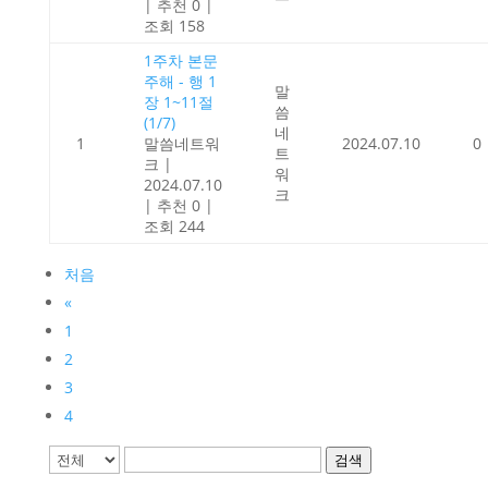
|
추천 0
|
조회 158
1주차 본문
주해 - 행 1
말
장 1~11절
씀
(1/7)
네
1
말씀네트워
2024.07.10
0
트
크
|
워
2024.07.10
크
|
추천 0
|
조회 244
처음
«
1
2
3
4
검색