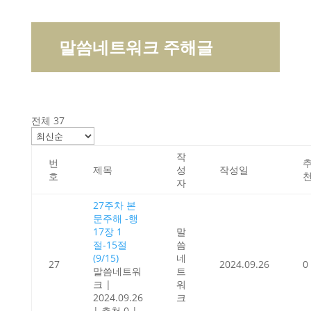
말씀네트워크 주해글
전체 37
작
번
제목
성
작성일
호
자
27주차 본
문주해 -행
17장 1
말
절-15절
씀
(9/15)
네
27
2024.09.26
0
말씀네트워
트
크
|
워
2024.09.26
크
|
추천 0
|