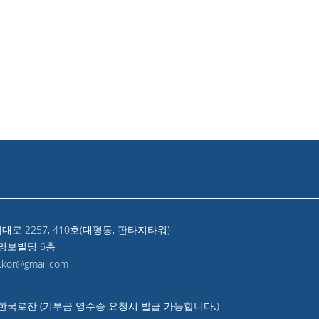
 2257, 410호(대평동, 판타지타워)
 명보빌딩 6층
kor@gmail.com
법인 한국로잔 (기부금 영수증 요청시 발급 가능합니다.
)